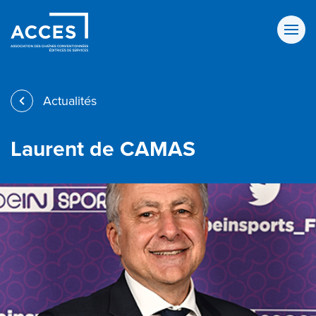
Aller au contenu principal
Actualités
L
a
u
r
e
n
t
d
e
C
A
M
A
S