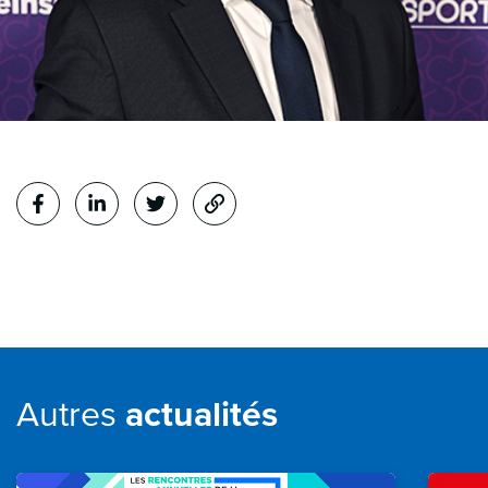
Partager
sur Facebook
sur Linkedin
sur Twitter
le lien
Autres
actualités